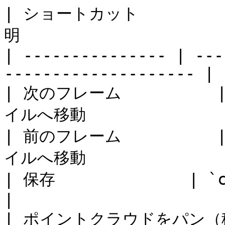
| ショートカット         
明                      
| --------------- | ---
-------------------- |

| 次のフレーム          |
イルへ移動                
| 前のフレーム          |
イルへ移動                
| 保存              | `ctrl` + `s`     |   
|

| ポイントクラウドをパン（移動） 