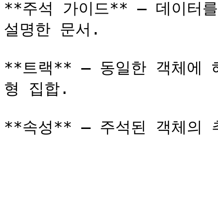
**주석 가이드** — 데이터
설명한 문서.

**트랙** — 동일한 객체에
형 집합.
